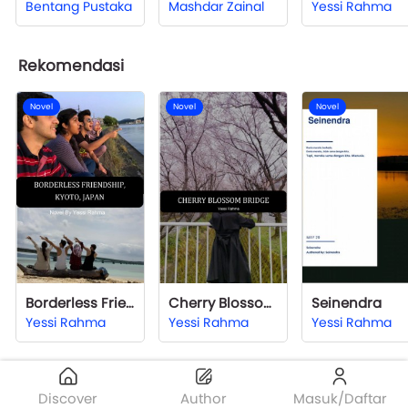
Bentang Pustaka
Mashdar Zainal
Yessi Rahma
Rekomendasi
Novel
Novel
Novel
Borderless Friendship
Cherry Blossom Bridge
Seinendra
Yessi Rahma
Yessi Rahma
Yessi Rahma
Discover
Author
Masuk/Daftar