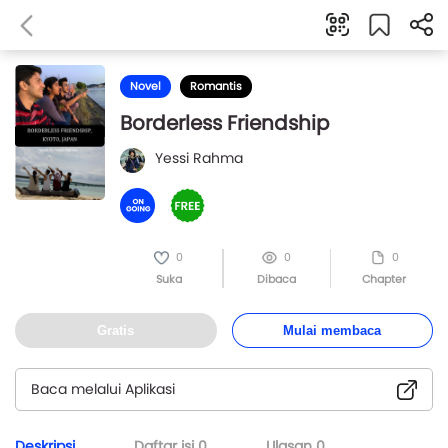
Novel
Romantis
Borderless Friendship
Yessi Rahma
0
0
0
Suka
Dibaca
Chapter
Gratis
Mulai membaca
Baca melalui Aplikasi
Deskripsi
Daftar isi
0
Ulasan
0