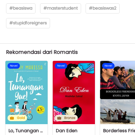
#beasiswa
#masterstudent
#beasiswas2
#stupidforeigners
Rekomendasi dari Romantis
Novel
Novel
Novel
Gold
Bronze
Lo, Tunangan Gue!
Dan Eden