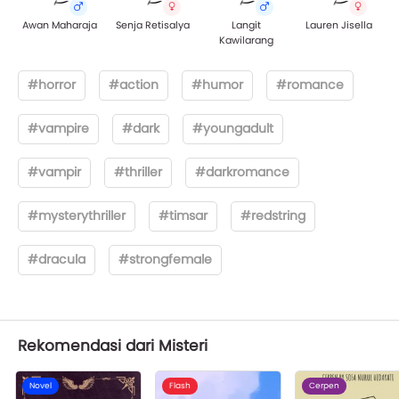
Awan Maharaja
Senja Retisalya
Langit
Lauren Jisella
Kawilarang
#horror
#action
#humor
#romance
#vampire
#dark
#youngadult
#vampir
#thriller
#darkromance
#mysterythriller
#timsar
#redstring
#dracula
#strongfemale
Rekomendasi dari Misteri
Novel
Flash
Cerpen