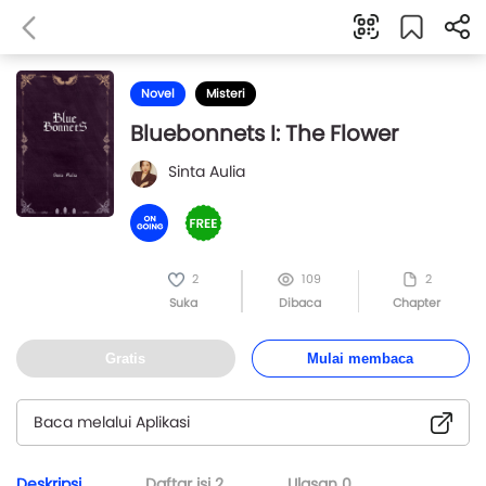
Novel
Misteri
Bluebonnets I: The Flower
Sinta Aulia
2
109
2
Suka
Dibaca
Chapter
Gratis
Mulai membaca
Baca melalui Aplikasi
Deskripsi
Daftar isi
2
Ulasan
0