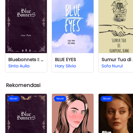
Bluebonnets I: The Flower
BLUE EYES
Sumur
Sinta Aulia
Hary Silvia
Sofa Nurul
Rekomendasi
Novel
Novel
Novel