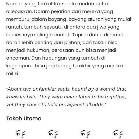
Namun yang terikat tak selalu mudah untuk
dilepaskan. Dalam pelarian dari mereka yang
memburu, dalam bayang-bayang aturan yang mulai
runtuh, tumbuh sesuatu di antara dua jiwa yang
semestinya saling menolak. Tapi di dunia di mana
darah lebih penting dari pilihan, dan takdir bisa
menjadi hukuman, perasaan pun bisa menjadi
ancaman. Dan hubungan yang tumbuh di
kegelapan... bisa jadi terang terakhir yang mereka
miliki.
❛𝘈𝘣𝘰𝘶𝘵 𝘵𝘸𝘰 𝘶𝘯𝘧𝘢𝘮𝘪𝘭𝘪𝘢𝘳 𝘴𝘰𝘶𝘭𝘴, 𝘣𝘰𝘶𝘯𝘥 𝘣𝘺 𝘢 𝘸𝘰𝘶𝘯𝘥 𝘵𝘩𝘢𝘵
𝘬𝘯𝘦𝘸 𝘪𝘵𝘴 𝘵𝘸𝘪𝘯. 𝘛𝘩𝘦𝘺 𝘸𝘦𝘳𝘦 𝘯𝘦𝘷𝘦𝘳 𝘧𝘢𝘵𝘦𝘥 𝘵𝘰 𝘣𝘦 𝘵𝘰𝘨𝘦𝘵𝘩𝘦𝘳,
𝘺𝘦𝘵 𝘵𝘩𝘦𝘺 𝘤𝘩𝘰𝘴𝘦 𝘵𝘰 𝘩𝘰𝘭𝘥 𝘰𝘯, 𝘢𝘨𝘢𝘪𝘯𝘴𝘵 𝘢𝘭𝘭 𝘰𝘥𝘥𝘴.❜
Tokoh Utama