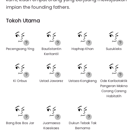
impian the founding fathers.
Tokoh Utama
Pecengsang Ying
Bautistantin
Haphap Khan
Suzukieks
Keritantil
Ki Orbus
Ustad Jawarez
Ustaza Kongkeng
Ode Karibotaktik
Pangeran Makna
Corang Careng
Habitatih
Bang Bas Bos Jar
Juamaesa
Dukun Tebak Tak
Kaeskaes
Bernama