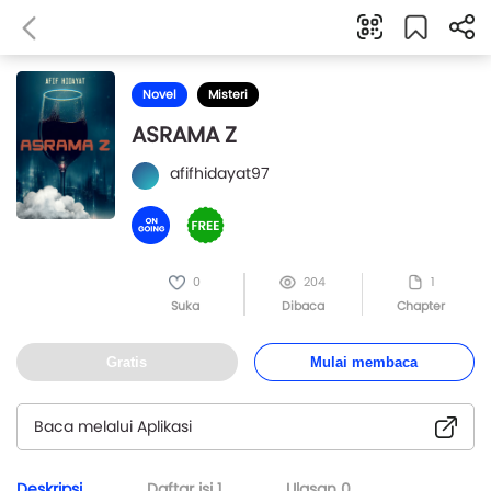
Novel
Misteri
ASRAMA Z
afifhidayat97
0
204
1
Suka
Dibaca
Chapter
Gratis
Mulai membaca
Baca melalui Aplikasi
Deskripsi
Daftar isi
1
Ulasan
0