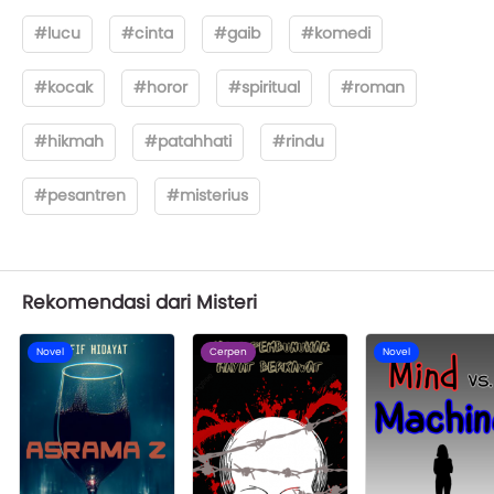
#lucu
#cinta
#gaib
#komedi
#kocak
#horor
#spiritual
#roman
#hikmah
#patahhati
#rindu
#pesantren
#misterius
Rekomendasi dari Misteri
Novel
Cerpen
Novel