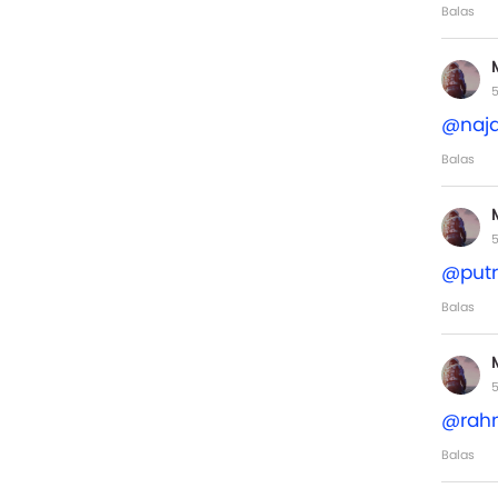
Balas
5
@naja
Balas
5
@putr
Balas
5
@rah
Balas