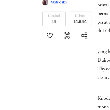
Matrioska
brutal
bernam
Disukai
Dilihat
14
14,644
perut 
di Lü
yang b
Duisbu
Thysse
aksiny
Knodt,
tubuh 