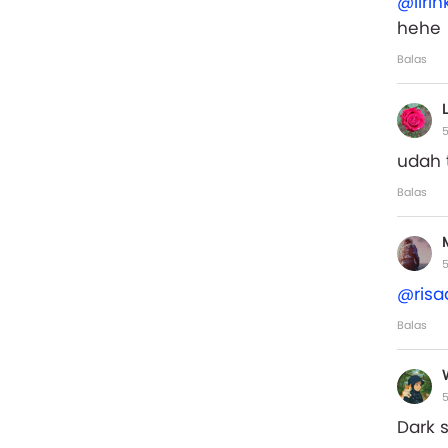
@liri
hehe
Balas
L
5
udah 
Balas
5
@ris
Balas
5
Dark 