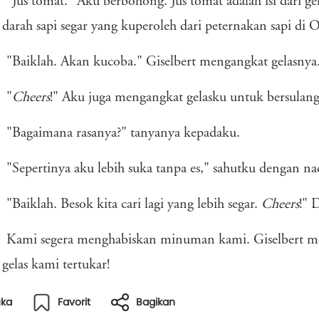
"Jus tomat." Aku berbohong. Jus tomat adalah isi dari gel
 darah sapi segar yang kuperoleh dari peternakan sapi di 
"Baiklah. Akan kucoba." Giselbert mengangkat gelasnya
"
Cheers
!" Aku juga mengangkat gelasku untuk bersulang
"Bagaimana rasanya?" tanyanya kepadaku.
"Sepertinya aku lebih suka tanpa es," sahutku dengan na
"Baiklah. Besok kita cari lagi yang lebih segar.
Cheers
!" 
Kami segera menghabiskan minuman kami. Giselbert men
gelas kami tertukar!
uka
Favorit
Bagikan