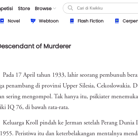
petisi
Store
Browse
Novel
Webtoon
Flash Fiction
Cerpe
Descendant of Murderer
h
Pada 17 April tahun 1933, lahir seorang pembunuh bera
ga penambang di provinsi Upper Silesia, Cekoslowakia. Di
dan sering mengompol. Tak hanya itu, psikiater menemuka
ki IQ 76, di bawah rata-rata.
Keluarga Kroll pindah ke Jerman setelah Perang Dunia I
1955. Peristiwa itu dan keterbelakangan mentalnya menda