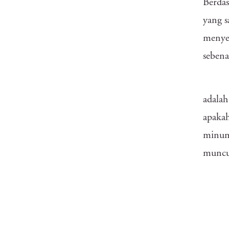
Berdas
yang s
menye
sebena
adalah
apaka
minuma
muncu