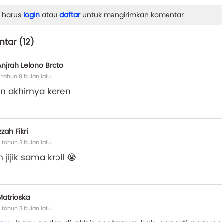
 harus
login
atau
daftar
untuk mengirimkan komentar
tar (
12
)
Anjrah Lelono Broto
 tahun 8 bulan lalu
an akhirnya keren
zzah Fikri
 tahun 3 bulan lalu
 jijik sama kroll 😭
Matrioska
 tahun 3 bulan lalu