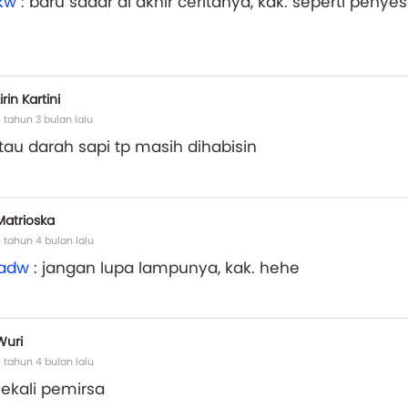
nkw
: baru sadar di akhir ceritanya, kak. seperti penye
irin Kartini
 tahun 3 bulan lalu
tau darah sapi tp masih dihabisin
Matrioska
 tahun 4 bulan lalu
aadw
: jangan lupa lampunya, kak. hehe
Wuri
 tahun 4 bulan lalu
sekali pemirsa