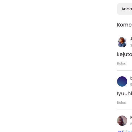
Anda
Komen
3
kejut
Balas
I
5
Iyuuhh
Balas
5