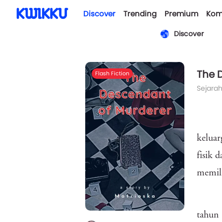
Discover
Trending
Premium
Kom
Discover
The 
Flash Fiction
Sejara
keluar
fisik 
memili
tahun 