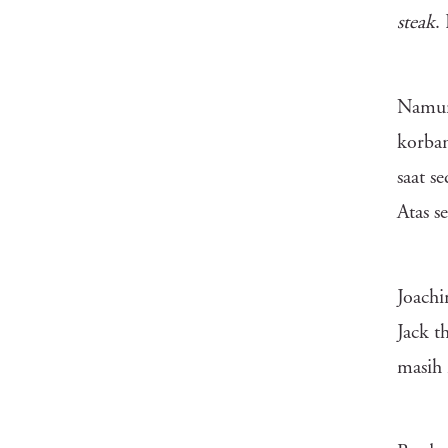
steak
.
Namun 
korban
saat s
Atas s
Joachi
Jack t
masih 