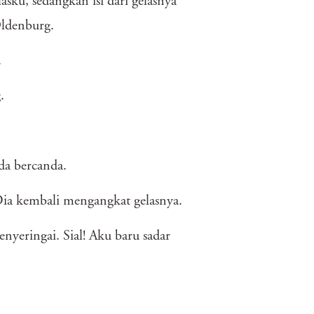
asku, sedangkan isi dari gelasnya
Oldenburg.
.
.
da bercanda.
Dia kembali mengangkat gelasnya.
yeringai. Sial! Aku baru sadar