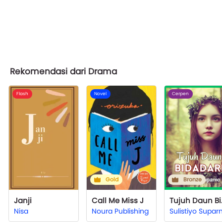
Rekomendasi dari Drama
Flash
Novel
Cerpen
Gold
Bronze
Janji
Call Me Miss J
Tuju
Nisa
Noura Publishing
Sulistiyo Supar