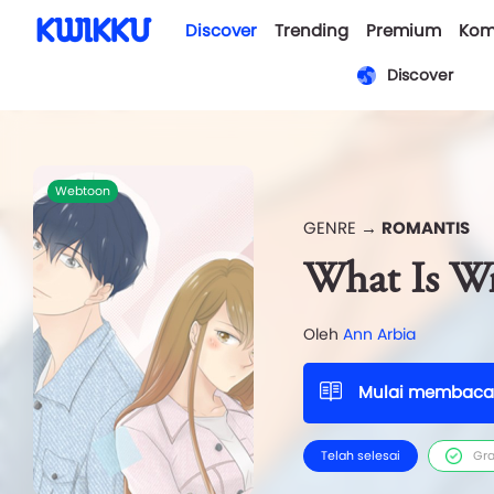
Discover
Trending
Premium
Kom
Discover
Webtoon
GENRE →
ROMANTIS
What Is W
Oleh
Ann Arbia
Mulai membaca
Telah selesai
Gra