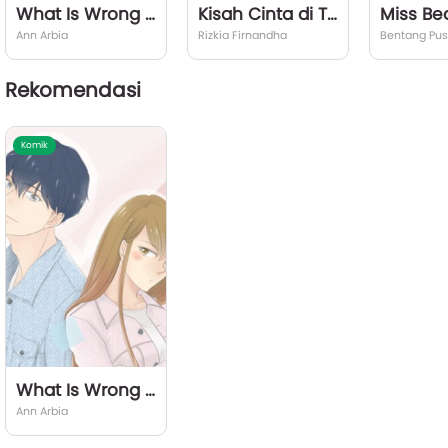
What Is Wrong With My Bodyguard?!
Kisah Cinta di Tanah Aceh
Ann Arbia
Rizkia Firnandha
Bentang Pus
Rekomendasi
Komik
What Is Wrong With My Bodyguard?!
Ann Arbia