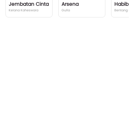
Jembatan Cinta
Arsena
Kelana Kaheswara
Gulla
Bentang 