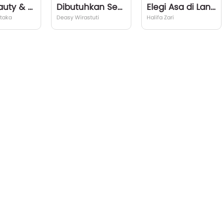
Miss Beauty & Mr. Brain
Dibutuhkan Segera Seorang Suami
Elegi Asa di Langit Granada
taka
Deasy Wirastuti
Halifa Zari