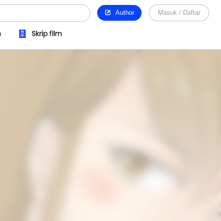
Author
Masuk / Daftar
n
Skrip film