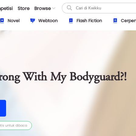
petisi
Store
Browse
Novel
Webtoon
Flash Fiction
Cerpe
rong With My Bodyguard?!
tis untuk dibaca