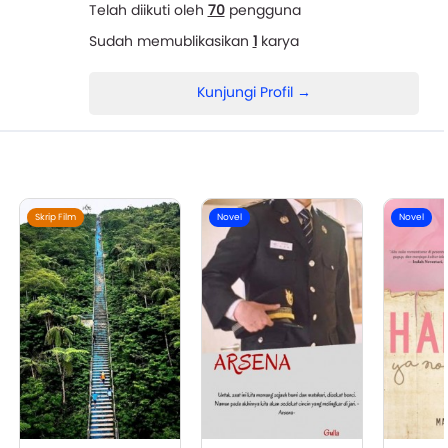
Telah diikuti oleh
70
pengguna
Sudah memublikasikan
1
karya
Kunjungi Profil →
Skrip Film
Novel
Novel