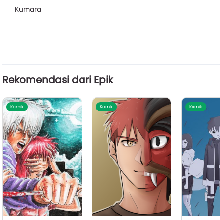
Kumara
Rekomendasi dari Epik
Komik
Komik
Komik