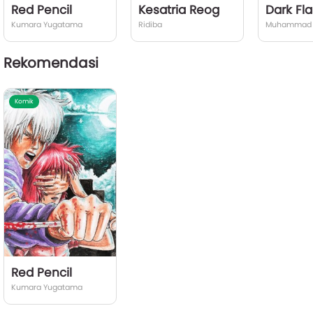
Red Pencil
Kesatria Reog
Dark Fl
Kumara Yugatama
Ridiba
Muhammad A
Rekomendasi
Komik
Red Pencil
Kumara Yugatama