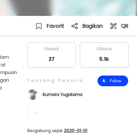
Favorit
Bagikan
QR
Disukai
Dibaca
elam
27
5.1k
rat
mampuan
ngan
Tentang Penulis
Follow
a
Kumara Yugatama
-
Bergabung sejak
2020-01-01