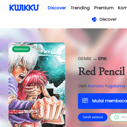
Discover
Trending
Premium
Kom
Discover
Webtoon
GENRE →
EPIK
Red Pencil
Oleh
Kumara Yugatama
Mulai membaca
Telah selesai
Gra