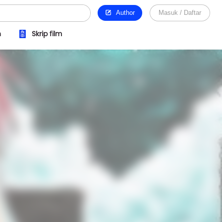
Author
Masuk / Daftar
n
Skrip film