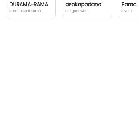
DURAMA-RAMA
asokapadana
Domba April Komik
arif gunawan
laveriz