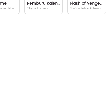
ame
Pemburu Kaleng Besi
Flash of Vengeance
hlul Akbar
Olvyanda Ariesta
Shafina Ardiani P. Susanto