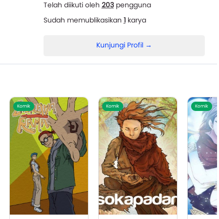
Telah diikuti oleh
203
pengguna
Sudah memublikasikan
1
karya
Kunjungi Profil →
Komik
Komik
Komik