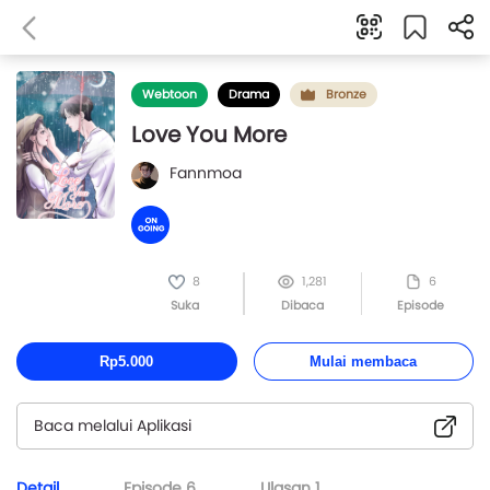
Webtoon
Drama
Bronze
Love You More
Fannmoa
8
1,281
6
Suka
Dibaca
Episode
Rp5.000
Mulai membaca
Baca melalui Aplikasi
Detail
Episode
6
Ulasan
1