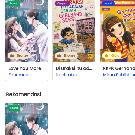
Komik
Cerpen
Novel
Bronze
Bronze
Gold
Love You More
Distraksi itu adalah Sebuah Girlband Seksi
Fannmoa
Nuel Lubis
Mizan Publishin
Rekomendasi
Komik