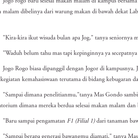
Jogo rogo baru selesai makan malam di kampus bersama s
malam dibelinya dari warung makan di bawah dekat Lab
"Kira-kira ikut wisuda bulan apa Jog," tanya seniorny
"Waduh belum tahu mas tapi kepinginnya ya secepatnya 
Jogo Rogo biasa dipanggil dengan Jogor di kampusnya. J
kegiatan kemahasiswaan terutama di bidang kebugaran dan
"Sampai dimana penelitianmu,"tanya Mas Gondo sambil
torium dimana mereka berdua selesai makan malam dan b
"Baru sampai pengamatan
F1
(Filial 1)
dari tanaman baw
"Sampai berapa generasi bawangmu diamati," tanya Mas