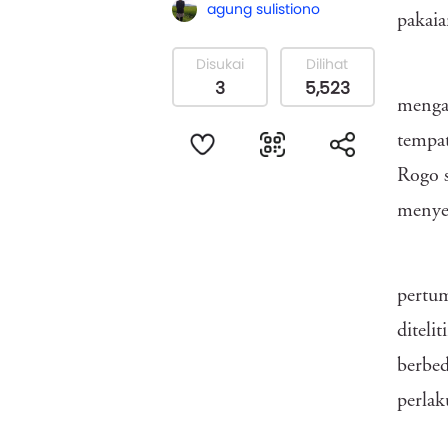
agung sulistiono
pakaia
Disukai
Dilihat
3
5,523
menga
tempat
Rogo s
menyel
pertu
diteli
berbed
perla