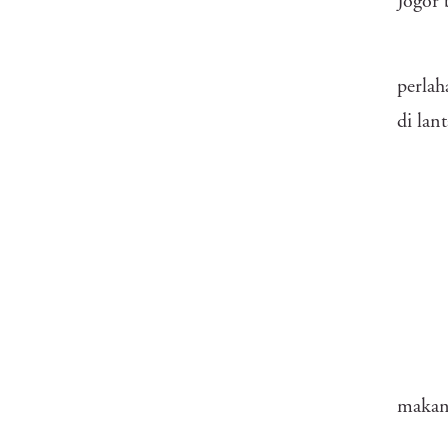
Jogor
perlah
di lant
makan