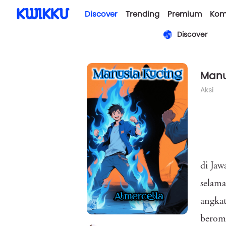
Discover
Trending
Premium
Kom
Discover
Manu
Aksi
di Jaw
selama
angkat
beromb