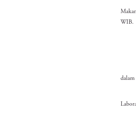
Makan 
WIB.
dalam 
Labora