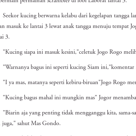
 bermain permainan
scrambler
di lobi Laborat lantai 3.
Seekor kucing berwarna kelabu dari kegelapan tangga lan
an masuk ke lantai 3 lewat anak tangga menuju tempat J
ai 3.
"Kucing siapa ini masuk kesini,"celetuk Jogo Rogo melih
"Warnanya bagus ini seperti kucing Siam ini,"komenta
"I ya mas, matanya seperti kebiru-biruan"Jogo Rogo m
"Kucing bagus mahal ini mungkin mas" Jogor menamb
"Biarin aja yang penting tidak mengganggu kita, sama-
 juga," sahut Mas Gondo.