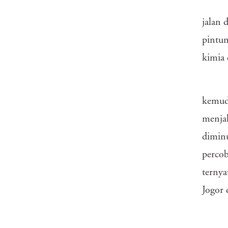
jalan 
pintun
kimia 
kemudi
menjal
diminu
percob
ternya
Jogor 