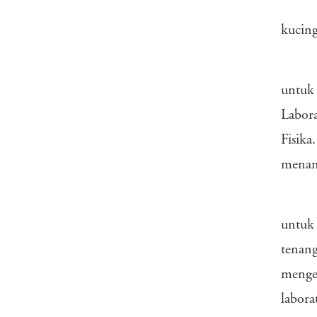
kucing
untuk 
Labora
Fisika
menan
untuk 
tenang
mengel
labora