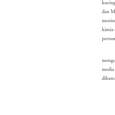
kucing
dan Ma
mening
kimia
pertu
mengu
media 
dibawa