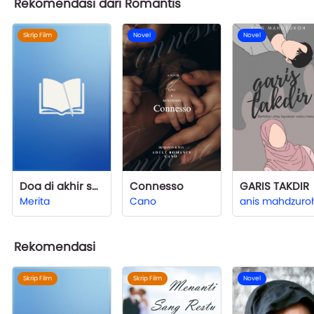
Rekomendasi dari Romantis
Skrip Film
Novel
Novel
Doa di akhir sujud ku
Connesso
GARIS TAKDIR
Merita
Cano
anis mahdzuro
Rekomendasi
Skrip Film
Skrip Film
Novel