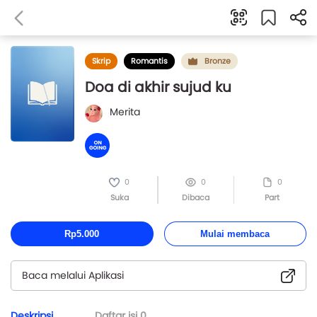
Skrip
Romantis
Bronze
Doa di akhir sujud ku
Merita
0
0
0
Suka
Dibaca
Part
Rp5.000
Mulai membaca
Baca melalui Aplikasi
Deskripsi
Daftar isi
0