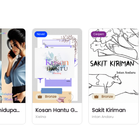
Novel
Cerpen
Bronze
Bronze
Ironi Kehidupan Ras Terkuat Di Muka Bumi
Kosan Hantu Ganteng
Sakit Kiriman
Xielna
Intan Andaru