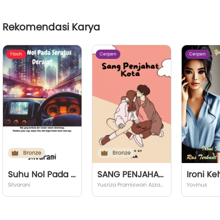
Rekomendasi Karya
Flash
Cerpen
Cerpen
Bronze
Bronze
Suhu Nol Pada Seratus Derajat
SANG PENJAHAT KOTA
Silvarani
Yusriza Pramiswari Azzahra
Yovinus