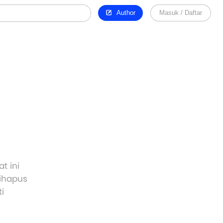
Author
Masuk / Daftar
t ini
dihapus
i