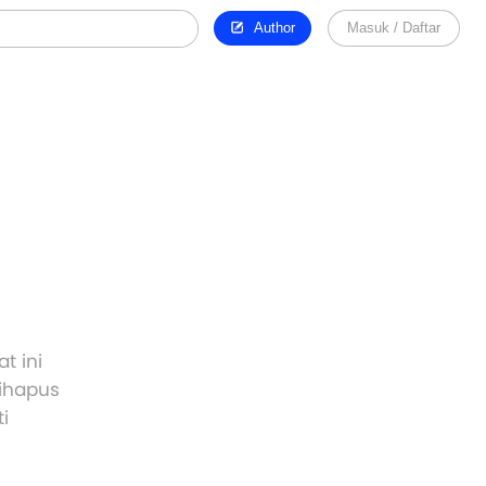
Author
Masuk / Daftar
t ini
dihapus
i