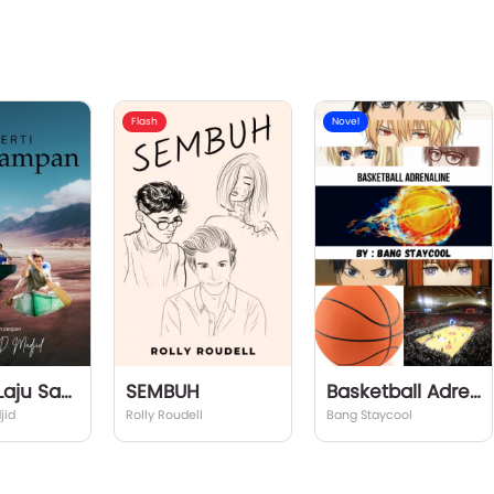
Flash
Novel
Seperti Laju Sampan
SEMBUH
Basketball Adrenaline
jid
Rolly Roudell
Bang Staycool