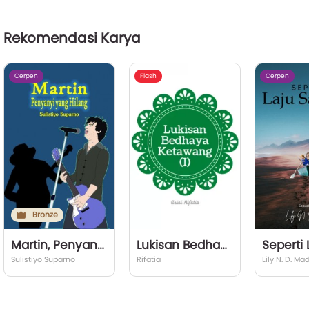
Rekomendasi Karya
Cerpen
Flash
Cerpen
Bronze
Martin, Penyanyi yang Hilang
Lukisan Bedhaya Ketawang (I)
Sulistiyo Suparno
Rifatia
Lily N. D. Mad