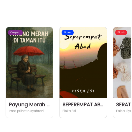
Cerpen
Novel
Flash
Payung Merah di Taman Itu
SEPEREMPAT ABAD
Irma prihatin syahroni
Fiska Esi
Faisal Sy