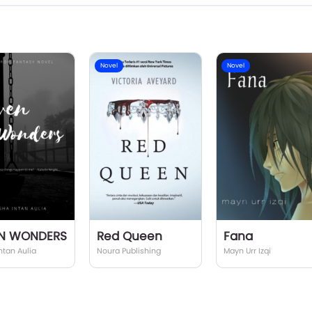
Novel
Novel
N WONDERS
Red Queen
Fana
ntan Aulia
Noura Publishing
Mayn Urr Izqi