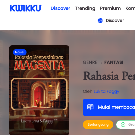
Discover
Trending
Premium
Kom
Discover
Novel
GENRE →
FANTASI
Rahasia Pe
Oleh
Lukita Foggy
Mulai membaca
Berlangsung
Gra