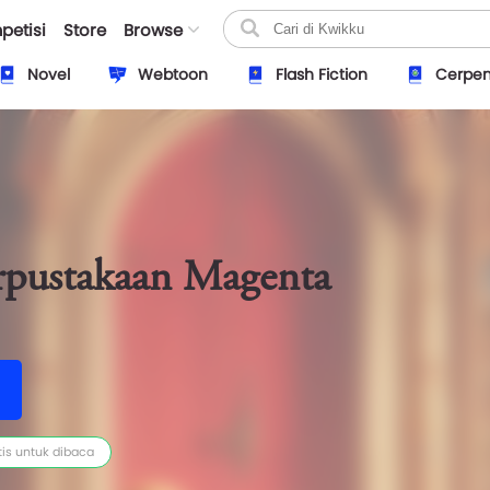
petisi
Store
Browse
Novel
Webtoon
Flash Fiction
Cerpe
rpustakaan Magenta
tis untuk dibaca