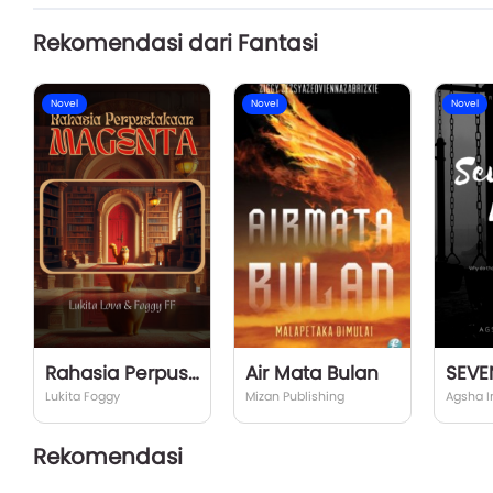
Rekomendasi dari Fantasi
Novel
Novel
Novel
Rahasia Perpustakaan Magenta
Air Mata Bulan
SEVE
Lukita Foggy
Mizan Publishing
Agsha I
Rekomendasi