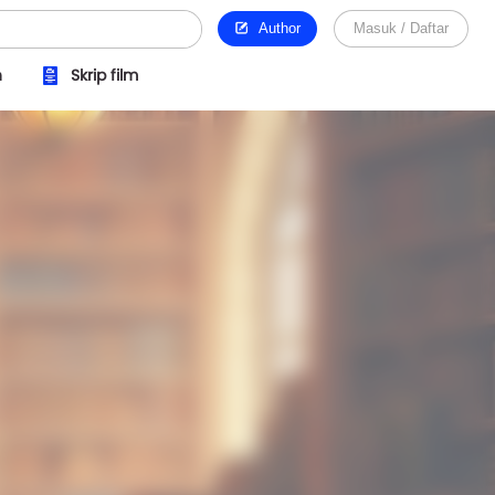
Author
Masuk / Daftar
n
Skrip film