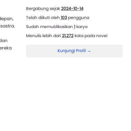
Bergabung sejak
2024-10-14
Telah diikuti oleh
103
pengguna
depan,
sastra.
Sudah memublikasikan
1
karya
Menulis lebih dari
21,272
kata pada novel
 dan
ereka
Kunjungi Profil →