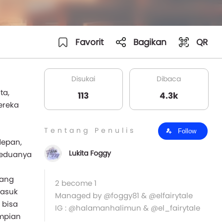
Favorit
Bagikan
QR
Disukai
Dibaca
ta,
113
4.3k
ereka
Tentang Penulis
Follow
depan,
Lukita Foggy
Keduanya
yang
2 become 1
masuk
Managed by @foggy81 & @elfairytale
 bisa
IG : @halamanhalimun & @el_fairytale
mpian