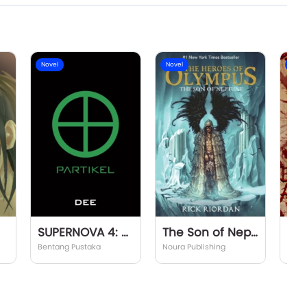
Novel
Novel
Nove
SUPERNOVA 4: Partikel
The Son of Neptune
Bentang Pustaka
Noura Publishing
Zang