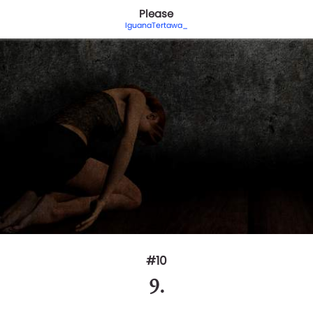
Please
IguanaTertawa_
#10
9.