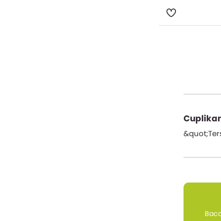
Cuplikan
&quot;Ters
Baca 