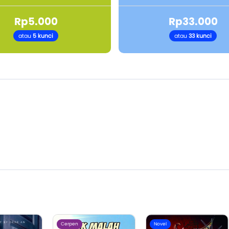
Rp5.000
Rp33.000
atau
5 kunci
atau
33 kunci
Cerpen
Novel