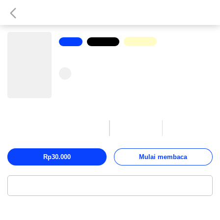
Novel
Romantis
Gold
Friend Zone Alert
Bentang Pustaka
0
2,950
29
Suka
Dibaca
Chapter
Rp30.000
Mulai membaca
Baca melalui Aplikasi
Deskripsi
Daftar isi
29
Ulasan
0