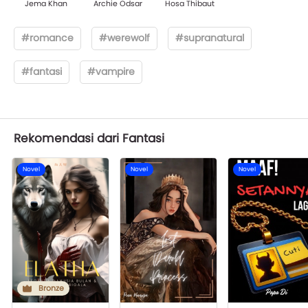
Jema Khan
Archie Odsar
Hosa Thibaut
#romance
#werewolf
#supranatural
#fantasi
#vampire
Rekomendasi dari Fantasi
Novel
Novel
Novel
Bronze