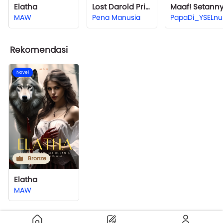
Elatha
Lost Darold Princess
MAW
Pena Manusia
PapaDi_YSELnu
Rekomendasi
Novel
Bronze
Elatha
MAW