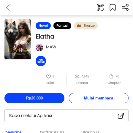
Novel
Fantasi
Bronze
Elatha
MAW
1
4,148
70
Suka
Dibaca
Chapter
Rp20.000
Mulai membaca
Baca melalui Aplikasi
Deskripsi
Daftar isi
70
Ulasan
0