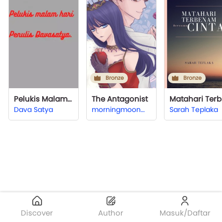
Bronze
Bronze
Pelukis Malam hari
The Antagonist
Mat
Dava Satya
morningmoonmoon.id
Sarah Teplaka
Discover
Author
Masuk/Daftar