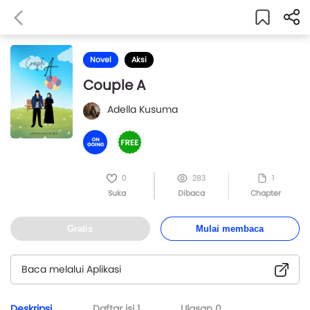
Novel
Aksi
Couple A
Adella Kusuma
0
283
1
Suka
Dibaca
Chapter
Gratis
Mulai membaca
Baca melalui Aplikasi
Deskripsi
Daftar isi
1
Ulasan
0