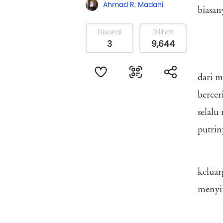
Ahmad R. Madani
biasan
Disukai
Dilihat
3
9,644
dari m
bercer
selal
putrin
keluar
menyi