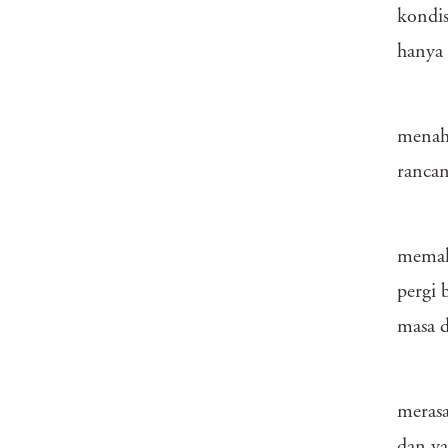
kondis
hanya 
menaha
rancan
memaha
pergi 
masa 
merasa
dan ya