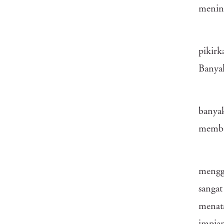
mening
pikirk
Banya
banyak
membu
mengg
sangat
menata