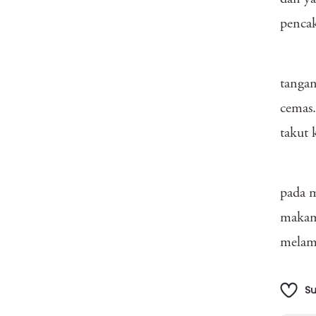
pencak
tangan
cemas.
takut 
pada m
makamn
melam
S