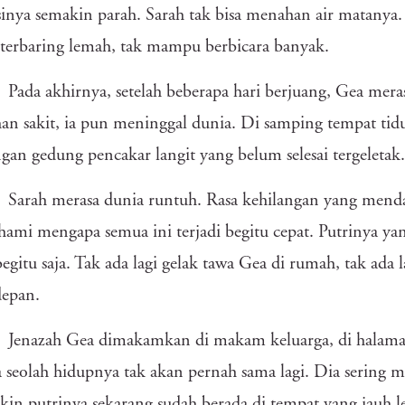
inya semakin parah. Sarah tak bisa menahan air matanya
terbaring lemah, tak mampu berbicara banyak.
Pada akhirnya, setelah beberapa hari berjuang, Gea mera
n sakit, ia pun meninggal dunia. Di samping tempat tid
gan gedung pencakar langit yang belum selesai tergeletak.
Sarah merasa dunia runtuh. Rasa kehilangan yang mend
mi mengapa semua ini terjadi begitu cepat. Putrinya ya
begitu saja. Tak ada lagi gelak tawa Gea di rumah, tak ada
depan.
Jenazah Gea dimakamkan di makam keluarga, di halama
 seolah hidupnya tak akan pernah sama lagi. Dia serin
kin putrinya sekarang sudah berada di tempat yang jauh l