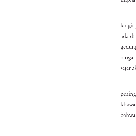
impian
langit
ada di
gedung
sangat
sejena
pusing
khawat
bahwa 