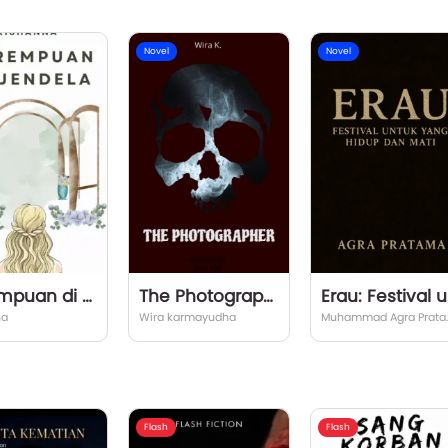
Novel
Novel
Perempuan di Jendela
The Photographer
Erau: 
na
Wira karmayudha
Muhammad Ag
Flash
Flash