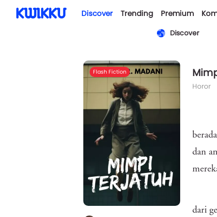
Discover
Trending
Premium
Kom
Discover
Mimp
Flash Fiction
Horor
berada
dan an
merek
dari g