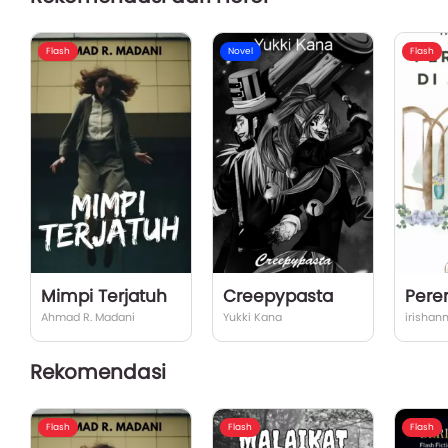
Flash
Novel
Flash
Mimpi Terjatuh
Creepypasta
Ahmad R. Madani
Yukki Kana
irishan
Rekomendasi
Flash
Flash
Flash