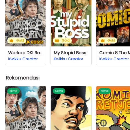
Gold
Gold
Gold
Warkop DKI Reborn "Jangkrik Boss!"
My Stupid Boss
Kwikku Creator
Kwikku Creator
Kwikku Creator
Rekomendasi
Komik
Komik
Komik