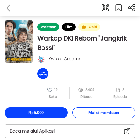
Webtoon
Film
Gold
Warkop DKI Reborn "Jangkrik
Boss!"
Kwikku Creator
19
3,404
3
Suka
Dibaca
Episode
Rp5.000
Mulai membaca
Baca melalui Aplikasi