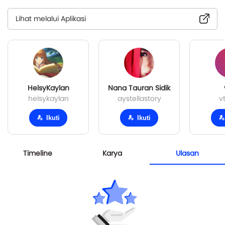
Lihat melalui Aplikasi
HelsyKaylan
Nana Tauran Sidik
helsykaylan
aystellastory
v
Ikuti
Ikuti
Timeline
Karya
Ulasan