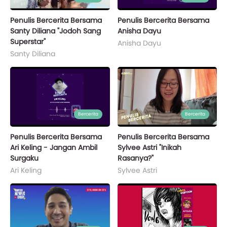
Penulis Bercerita Bersama
Penulis Bercerita Bersama
Santy Diliana "Jodoh Sang
Anisha Dayu
Superstar"
Anisha Dayu
Santy Diliana
Bercerita
Bercerita
Penulis Bercerita Bersama
Penulis Bercerita Bersama
Ari Keling - Jangan Ambil
Sylvee Astri "Inikah
Surgaku
Rasanya?"
Ari Keling
Sylvee Astri