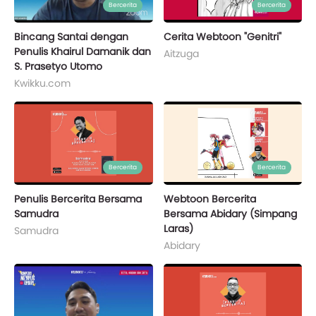
Bercerita
Bercerita
Bincang Santai dengan
Cerita Webtoon "Genitri"
Penulis Khairul Damanik dan
Aitzuga
S. Prasetyo Utomo
Kwikku.com
Bercerita
Bercerita
Penulis Bercerita Bersama
Webtoon Bercerita
Samudra
Bersama Abidary (Simpang
Laras)
Samudra
Abidary