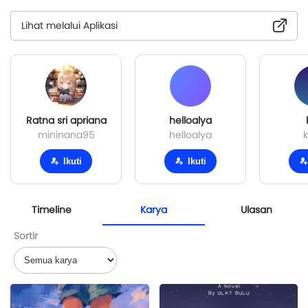
Lihat melalui Aplikasi
Ratna sri apriana
helloalya
mininana95
helloalya
k
Ikuti
Ikuti
Timeline
Karya
Ulasan
Sortir