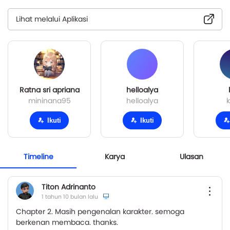
Lihat melalui Aplikasi
Ratna sri apriana
helloalya
mininana95
helloalya
k
Ikuti
Ikuti
Timeline
Karya
Ulasan
Titon Adrinanto
1 tahun 10 bulan lalu
Chapter 2. Masih pengenalan karakter. semoga
berkenan membaca. thanks.