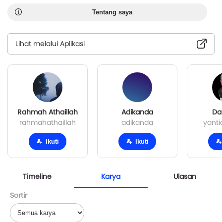
Tentang saya
Lihat melalui Aplikasi
Rahmah Athaillah
Adikanda
Dar
rahmahathaillah
adikanda
yanti
Ikuti
Ikuti
Timeline
Karya
Ulasan
Sortir