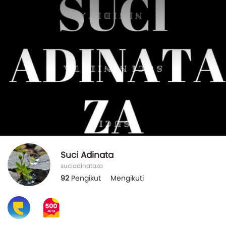
Suci Adinata
suciadinataza
92
Pengikut
Mengikuti