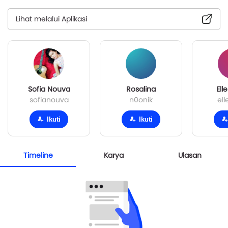
Lihat melalui Aplikasi
Sofia Nouva
Rosalina
Ell
sofianouva
n0onik
ell
Ikuti
Ikuti
Timeline
Karya
Ulasan