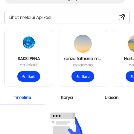
Lihat melalui Aplikasi
SAKSI PENA
kanza fathana moksen alkatiri
Hart
amidlatif
azzaaaaa
ha
Ikuti
Ikuti
Timeline
Karya
Ulasan