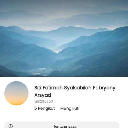
Siti Fatimah Syalsabilah Febryany
Arsyad
sitif280203
5
Pengikut
Mengikuti
Tentang saya