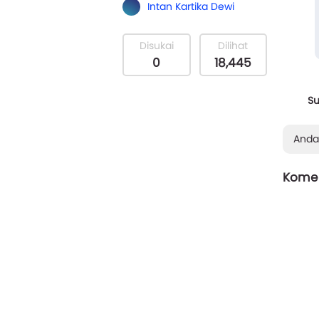
Intan Kartika Dewi
nya ti
Disukai
Dilihat
0
18,445
S
Anda
Komen