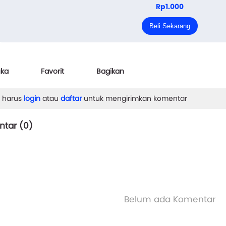
Rp1.000
nggal di Indonesia.
Beli Sekarang
Sherina setiap masuk kelasnya selalu ...
uka
Favorit
Bagikan
 harus
login
atau
daftar
untuk mengirimkan komentar
tar (
0
)
Belum ada Komentar