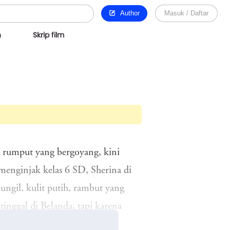
Author
Masuk / Daftar
n
Skrip film
i rumput yang bergoyang, kini
menginjak kelas 6 SD, Sherina di
ungil, kulit putih, rambut yang
inggal di Belanda, tapi karena
skan untuk ikut kedua orang tua