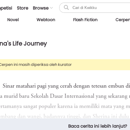
petisi
Store
Browse
Novel
Webtoon
Flash Fiction
Cerpe
na's Life Journey
Cerpen ini masih diperiksa oleh kurator
Sinar matahari pagi yang cerah dengan tetesan embun d
a murid baru Sekolah Dasar Internasional yang sekarang 
ertamanya sangat populer karena ia memiliki mata yang m
bang dan wangi, badannya tinggi, dan Sherina ini dulu t
Baca cerita ini lebih lanjut?
aan orang tuanya di Indonesia, akhirnya Sherina memutu