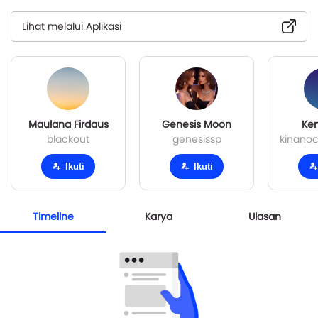
Lihat melalui Aplikasi
Maulana Firdaus
Genesis Moon
Ken
blackout
genesissp
kinanoc
Ikuti
Ikuti
Timeline
Karya
Ulasan