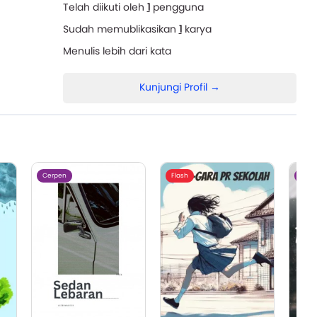
Telah diikuti oleh
1
pengguna
Sudah memublikasikan
1
karya
Menulis lebih dari
kata
Kunjungi Profil →
Cerpen
Flash
Cerp