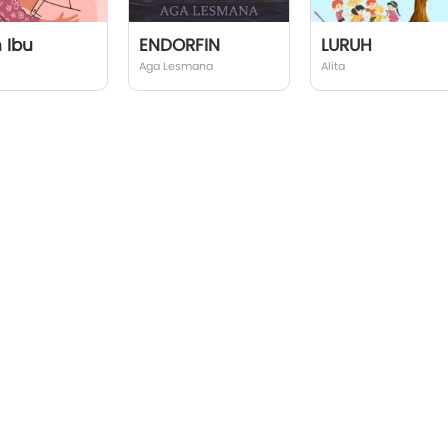
 Ibu
ENDORFIN
LURUH
Aga Lesmana
Alita