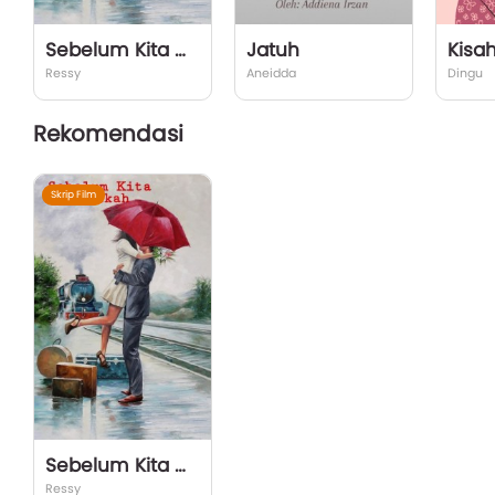
Sebelum Kita Menikah
Jatuh
Kisah
Ressy
Aneidda
Dingu
Rekomendasi
Skrip Film
Sebelum Kita Menikah
Ressy