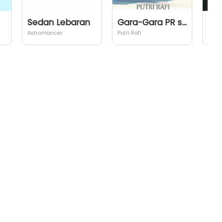
Sedan Lebaran
Gara-Gara PR sekolah
Seh
Astromancer
Putri Rafi
Zaki S