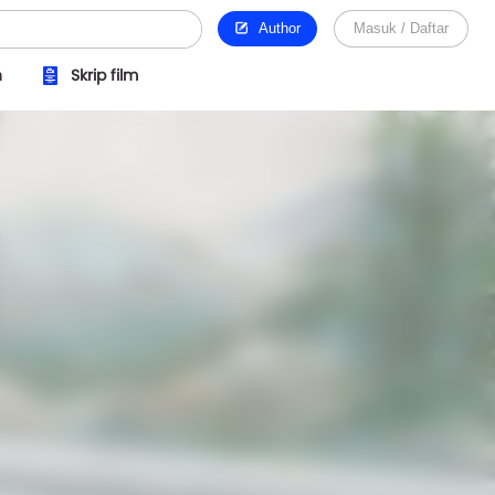
Author
Masuk / Daftar
n
Skrip film