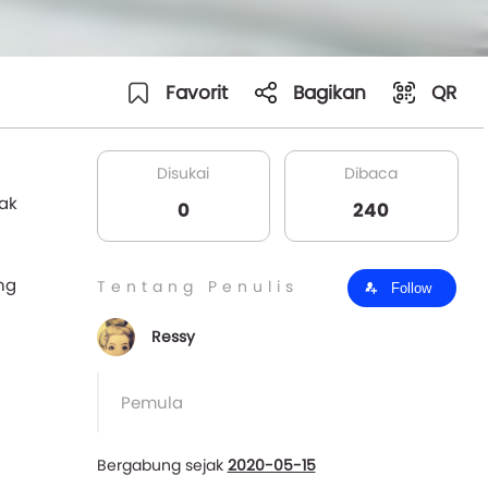
Favorit
Bagikan
QR
Disukai
Dibaca
ak
0
240
ng
Tentang Penulis
Follow
Ressy
Pemula
Bergabung sejak
2020-05-15