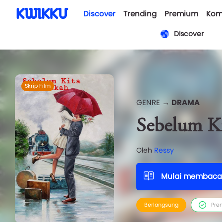
Discover
Trending
Premium
Kom
Discover
Skrip Film
GENRE →
DRAMA
Sebelum K
Oleh
Ressy
Mulai membaca
Berlangsung
Pre