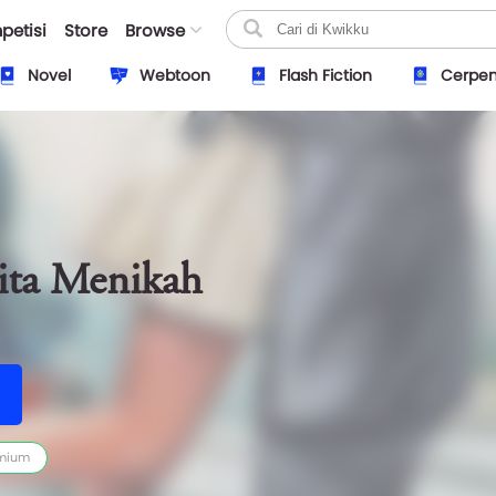
petisi
Store
Browse
Novel
Webtoon
Flash Fiction
Cerpe
ita Menikah
mium