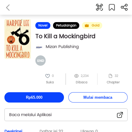
Novel
Petualangan
Gold
To Kill a Mockingbird
Mizan Publishing
0
2,234
32
Suka
Dibaca
Chapter
Rp65.000
Mulai membaca
Baca melalui Aplikasi
Deskripsi
Daftar isi
32
Ulasan
0