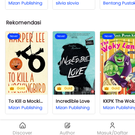
Mizan Publishing
silvia slovia
Bentang Pusta
Rekomendasi
Novel
Novel
Novel
Gold
Gold
Gold
To Kill a Mockingbird
Incredible Love
KKPK
Mizan Publishing
Mizan Publishing
Mizan Publishin
Discover
Author
Masuk/Daftar