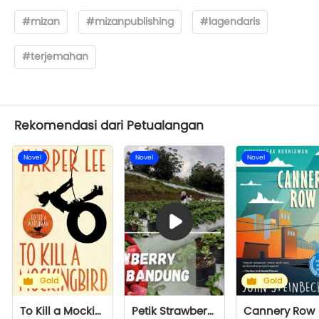
#mizan
#mizanpublishing
#lagendaris
#terjemahan
Rekomendasi dari Petualangan
Novel
Novel
Novel
Gold
Gold
To Kill a Mockingbird
Petik Strawberry Di Lembang Bandung
Cannery Row