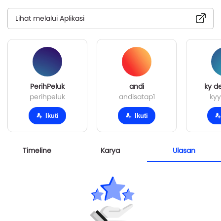
Lihat melalui Aplikasi
PerihPeluk
andi
ky de
perihpeluk
andisatap1
kyy
Ikuti
Ikuti
Timeline
Karya
Ulasan