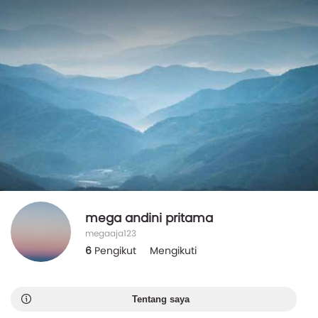
mega andini pritama
megaaja123
6
Pengikut
Mengikuti
Tentang saya