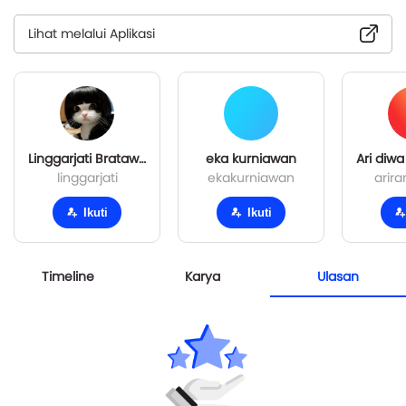
Lihat melalui Aplikasi
Linggarjati Bratawati
eka kurniawan
Ari diw
linggarjati
ekakurniawan
arir
Ikuti
Ikuti
Timeline
Karya
Ulasan