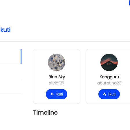
kuti
Blue Sky
Kangguru
silviaf27
abufatiha23
Ikuti
Ikuti
Timeline