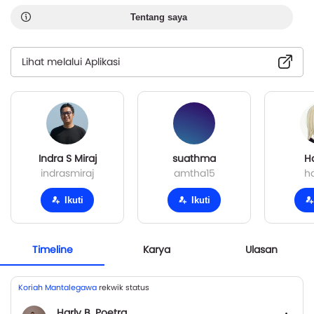
Tentang saya
Lihat melalui Aplikasi
Indra S Miraj
suathma
H
indrasmiraj
amtha15
h
Ikuti
Ikuti
Timeline
Karya
Ulasan
Koriah Mantalegawa
rekwik status
Harly B. Poetra