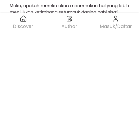
Maka, apakah mereka akan menemukan hal yang lebih
menjijikkan ketimbang setumpuk daging babi sisa?
Discover
Author
Masuk/Daftar
Novel
Hikayat Pesta Babi
Harly B. Poetra
40
Koriah Mantalegawa
rekwik status
Embun Pagi Hari
6 tahun 2 minggu lalu
Tulisan baru saya berjudul Patah Hati Seorang Aktivis
sudah bisa mulai dibaca (^,^). Meskipun chaptersnya
baru sedikit, saya harap teman-teman bisa
menikmatinya. Secara garis besar, tulisan ini
merupakan ekspresi kegelisahan saya saat dulu
menjadi aktivis kampus. Menjabarkan permasalahan