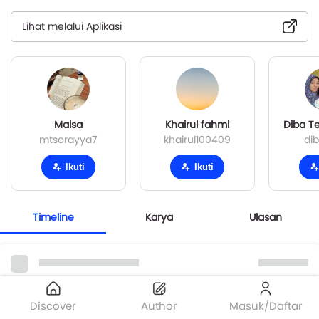
Lihat melalui Aplikasi
Maisa
Khairul fahmi
Diba Te
mtsorayya7
khairul100409
dib
Ikuti
Ikuti
Timeline
Karya
Ulasan
Discover
Author
Masuk/Daftar