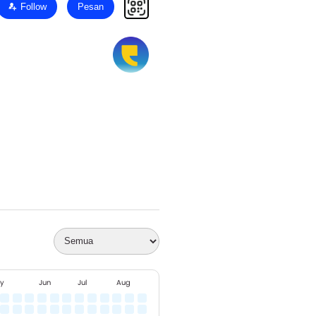
Follow
Pesan
y
Jun
Jul
Aug