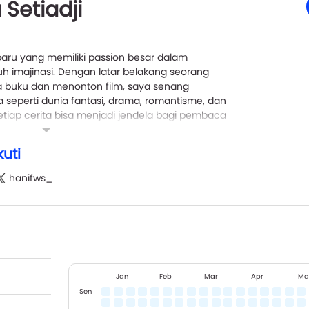
Setiadji
baru yang memiliki passion besar dalam
h imajinasi. Dengan latar belakang seorang
a buku dan menonton film, saya senang
 seperti dunia fantasi, drama, romantisme, dan
etiap cerita bisa menjadi jendela bagi pembaca
ndiri dan dunia di sekitar mereka.
uti
 dari berbagai sumber seperti pengalaman hidup,
yang menghipnotis, dan saya selalu berusaha untuk
hanifws_
lur cerita yang autentik dan menyentuh. Saat ini,
 fantasi dengan dunia yang kompleks, yang
 perspektif baru bagi pembaca saya.
s, saya berusaha untuk mengembangkan karya
 tetapi juga memberikan makna mendalam bagi
.
Jan
Feb
Mar
Apr
Ma
Sen