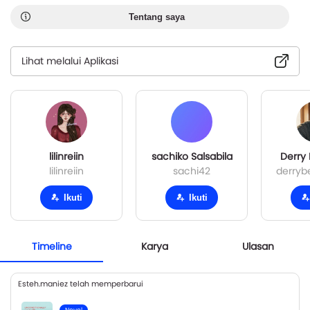
Tentang saya
Lihat melalui Aplikasi
lilinreiin
sachiko Salsabila
Derry
lilinreiin
sachi42
derry
Ikuti
Ikuti
Timeline
Karya
Ulasan
Esteh.maniez telah memperbarui
Novel