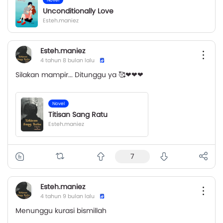
Unconditionally Love
Esteh.maniez
Esteh.maniez
4 tahun 8 bulan lalu
Silakan mampir... Ditunggu ya 🥰❤❤❤
Novel
Titisan Sang Ratu
Esteh.maniez
7
Esteh.maniez
4 tahun 9 bulan lalu
Menunggu kurasi bismillah