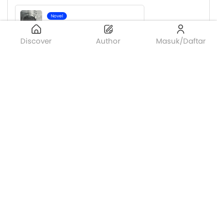
Novel
Titisan Sang Ratu
Esteh.maniez
Discover
Author
Masuk/Daftar
4
Esteh.maniez membuat karya baru
Novel
Titisan Sang Ratu
Esteh.maniez
Esteh.maniez
5 tahun 1 bulan lalu
Apa kabar temen - temen kwikkers? Jangan lupa
bahagia dan jaga Kesehatan ya. [oni-48] [oni-48]