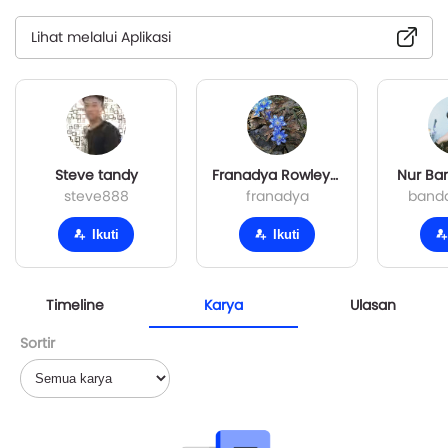
Lihat melalui Aplikasi
Steve tandy
Franadya Rowleyn Nycti
Nur Ba
steve888
franadya
banda
Ikuti
Ikuti
Timeline
Karya
Ulasan
Sortir