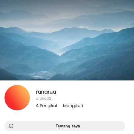
runarua
aruna02
4
Pengikut
Mengikuti
Tentang saya