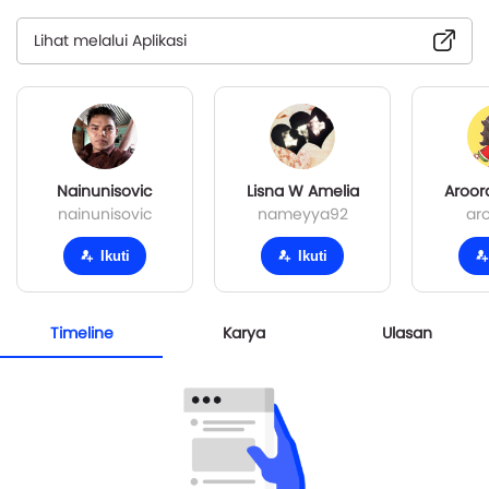
Lihat melalui Aplikasi
Nainunisovic
Lisna W Amelia
Aroor
nainunisovic
nameyya92
ar
Ikuti
Ikuti
Timeline
Karya
Ulasan