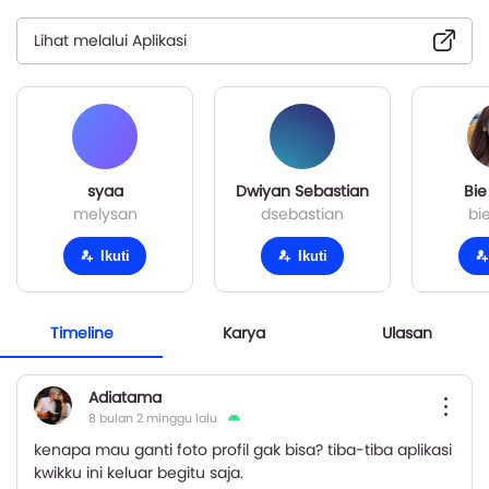
Lihat melalui Aplikasi
syaa
Dwiyan Sebastian
Bie
melysan
dsebastian
bi
Ikuti
Ikuti
Timeline
Karya
Ulasan
Adiatama
8 bulan 2 minggu lalu
kenapa mau ganti foto profil gak bisa? tiba-tiba aplikasi
kwikku ini keluar begitu saja.