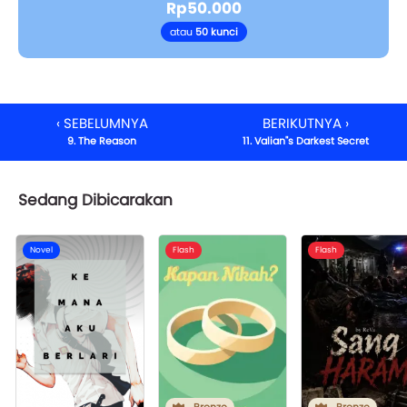
Rp50.000
atau
50 kunci
‹ SEBELUMNYA
BERIKUTNYA ›
9. The Reason
11. Valian"s Darkest Secret
Sedang Dibicarakan
Novel
Flash
Flash