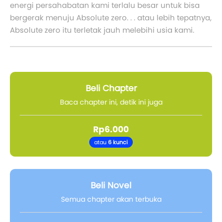
energi persahabatan kami terlalu besar untuk bisa
bergerak menuju Absolute zero. . . atau lebih tepatnya,
Absolute zero itu terletak jauh melebihi usia kami.
Beli Chapter
Baca chapter ini, detik ini juga
Rp6.000
atau
6 kunci
Beli Novel
Semua chapter akan terbuka