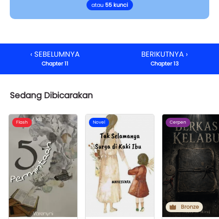
atau
55 kunci
‹ SEBELUMNYA
BERIKUTNYA ›
Chapter 11
Chapter 13
Sedang Dibicarakan
Flash
Novel
Cerpen
Bronze