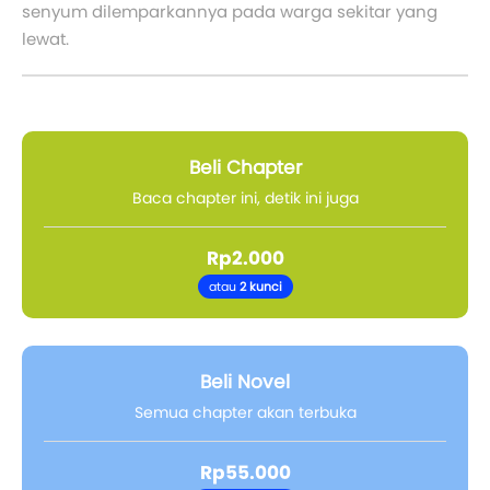
senyum dilemparkannya pada warga sekitar yang
lewat.
Beli Chapter
Baca chapter ini, detik ini juga
Rp2.000
atau
2 kunci
Beli Novel
Semua chapter akan terbuka
Rp55.000