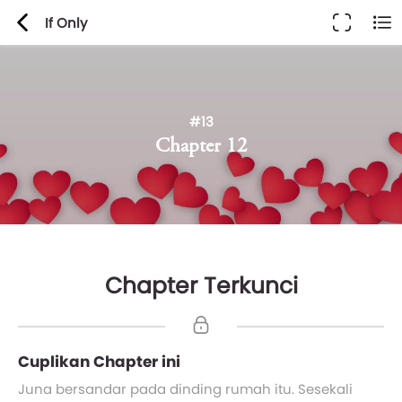
If Only
#13
Chapter 12
Chapter Terkunci
Cuplikan Chapter ini
Juna bersandar pada dinding rumah itu. Sesekali