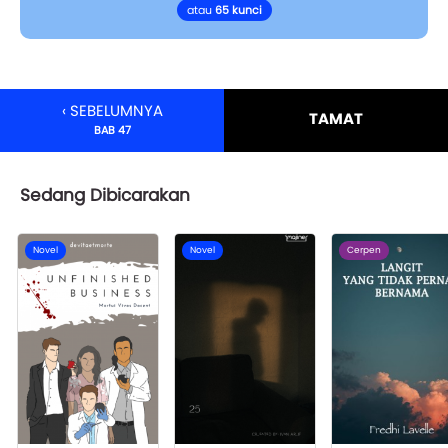
atau
65 kunci
‹ SEBELUMNYA
TAMAT
BAB 47
Sedang Dibicarakan
Novel
Novel
Cerpen