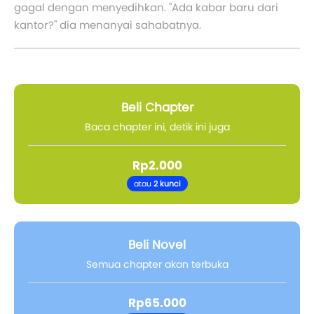
gagal dengan menyedihkan. "Ada kabar baru dari
kantor?" dia menanyai sahabatnya.
Beli Chapter
Baca chapter ini, detik ini juga
Rp2.000
atau
2 kunci
Beli Novel
Semua chapter akan terbuka
Rp65.000