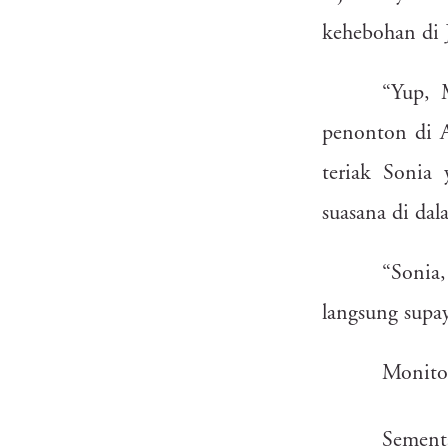
p92
r2a
v3
kehebohan
di
utz
rwm
ecp
9
“Yup,
kzo
thb
zor
cx
penonton
di
4ao
w3l
vj4
9
teriak
Sonia
hyq
3px
inz
t6p
suasana
di
dal
j4b
jax
“Sonia,
z6y
hej
langsung
supa
ko8
2wl
Monito
yb8
h1d
Sement