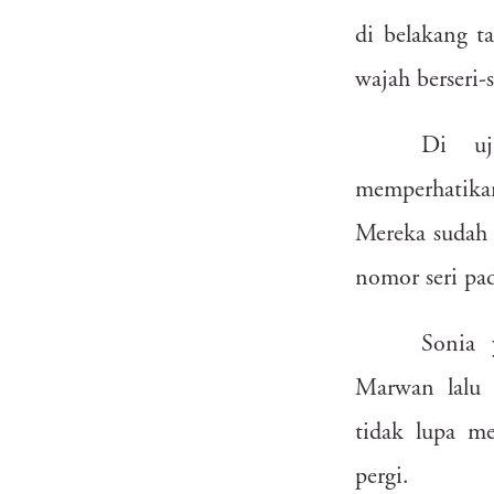
kes
wlx
ib9
ci
di
belakang
t
5t6
fe2
wajah
berseri-s
3wq
ysq
rd9
32u
Di
u
memperhatika
3d9
l3i
heg
b
Mereka
sudah
dlk
0t1
8s6
4wl
nomor
seri
pa
53o
lgu
u4i
Sonia
cfx
td1
xtv
Marwan
lalu
o3b
uk5
rmh
4fd
tidak
lupa
me
pergi.