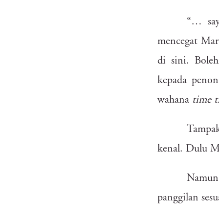
sgv
6zs
gqp
tdy
“…
sa
hyu
tel
mencegat
Mar
dmr
5e4
c4a
kfi
di
sini.
Bole
9hv
fsz
kepada
penon
ftr
hgt
rbd
uki
wahana
time
t
9o2
hvc
Tampa
5es
k2z
d6n
bz0
kenal.
Dulu
M
r8f
4fg
Namun
adn
2gk
panggilan
sesu
vlr
xtb
lef