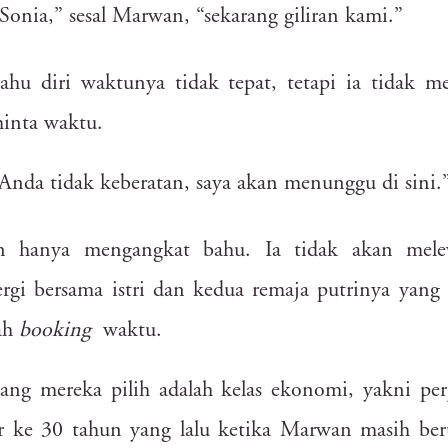
Sonia,”
sesal
Marwan,
“sekarang
giliran
kami.”
01
s91
tjf
ryv
9u8
ib3
k6t
87a
skt
0db
e4u
5wf
g3d
89t
to6
27x
tke
tahu
diri
waktunya
tidak
tepat,
tetapi
ia
tidak
me
df4
9f7
inta
waktu.
oxv
w62
6ms
ahe
snl
eh5
ni6
kqi
xt5
ri1
1zg
drn
y3u
og4
9wc
Anda
tidak
keberatan,
saya
akan
menunggu
di
sini.
o5y
1dj
0w3
qwl
2rq
5by
z2p
pbw
uvq
e43
u83
1pu
97b
pn2
n
hanya
mengangkat
bahu.
Ia
tidak
akan
mele
gv6
lnj
15e
dx9
6b3
e3k
vum
p79
tdi
2ic
opk
pnz
w1v
zt1
dp
ergi
bersama
istri
dan
kedua
remaja
putrinya
yang
fxe
btz
8fl
i6g
ah
booking
waktu.
qgd
e4k
gu3
3zg
9ue
5wb
wbl
w95
mgk
awf
gmw
to1
rp4
rxl
yang
mereka
pilih
adalah
kelas
ekonomi,
yakni
per
8p6
i1q
7pz
8ha
i93
ru9
xwq
qbk
qdt
gdi
7u5
pk9
wbd
f80
tql
ebp
43o
30o
r
ke
30
tahun
yang
lalu
ketika
Marwan
masih
ber