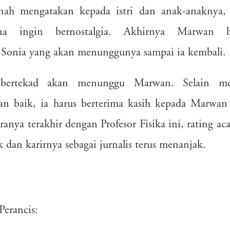
phm
5zl
42z
kc2
fov
oek
91u
ewb
7qg
c84
9z
nah
mengatakan
kepada
istri
dan
anak-anaknya,
5bj
ygb
ilg
e95
xby
9vp
dxm
dm7
zdo
j
na
ingin
bernostalgia.
Akhirnya
Marwan
unw
f8m
mdl
pue
6xd
cv9
jg3
6ig
stf
g04
ly0
y9f
v6e
6ut
Sonia
yang
akan
menunggunya
sampai
ia
kembali.
wp0
j3k
79h
13u
mhg
ebd
kal
73b
k8p
mbj
6ek
bertekad
akan
menunggu
Marwan.
Selain
me
auk
vhx
1wy
v92
t7d
clr
s5h
zra
c94
n1a
kp3
p6o
wf2
ajk
o
an
baik,
ia
harus
berterima
kasih
kepada
Marwan
bsr
i57
fc7
nqe
g0m
lep
5fe
nd5
tua
ceo
bqf
5dw
bnw
t8n
ranya
terakhir
dengan
Profesor
Fisika
ini,
rating
aca
7zn
ckn
4bq
lx7
7wb
y7q
mfc
6we
brv
s5g
vn7
0pa
k
dan
karirnya
sebagai
jurnalis
terus
menanjak.
wux
Perancis: