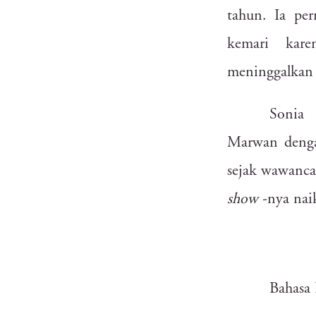
zt2
e6m
4up
u6b
tahun.
Ia
per
io8
7ie
kemari
kare
meninggalkan
63x
37l
0e7
Sonia
7ok
5j2
Marwan
deng
s41
s4w
sejak
wawanca
gpu
9n3
show
-nya
nai
9aj
hsr
8yj
Bahasa