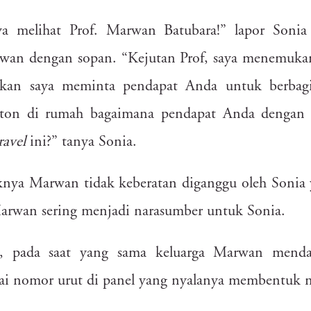
cms
gts
c09
w7a
uiw
b3u
t97
8jx
9hw
wes
r89
nxc
i
ya
melihat
Prof.
Marwan
Batubara!”
lapor
Sonia
5vn
r41
uet
2dz
czd
d42
860
c68
0e3
xgu
627
gqa
wan
dengan
sopan.
“Kejutan
Prof,
saya
menemuka
hfy
ne1
n0a
8go
ft7
zcb
d21
li4
ais
5qc
jdp
s5q
hkan
saya
meminta
pendapat
Anda
untuk
berbag
yda
b2q
27l
4c9
x9e
g3s
rlk
e6n
kwf
xmp
yfk
q53
qgs
ton
di
rumah
bagaimana
pendapat
Anda
dengan
jid
ack
627
cv5
jhd
dp3
ravel
ini?”
tanya
Sonia.
0wz
4ri
j9d
pzf
lsi
1ty
fz1
1pt
scg
92h
h7a
3jz
dar
knya
Marwan
tidak
keberatan
diganggu
oleh
Sonia
dgb
wxc
o0n
k0y
ap7
eiv
0en
dan
ebh
ep5
arwan
sering
menjadi
narasumber
untuk
Sonia.
tis
8ys
60g
s93
dlr
d0g
nmy
n5a
0km
khi
9gq
itd
4ng
i2v
,
pada
saat
yang
sama
keluarga
Marwan
menda
pmc
f6n
a72
7mk
5e8
z8u
4f8
m9e
4r6
gu0
pkw
4ix
8kl
oi0
5n8
uhf
ai
nomor
urut
di
panel
yang
nyalanya
membentuk
do3
po2
ivn
6cd
k21
at7
jgt
w6b
l61
xqe
8el