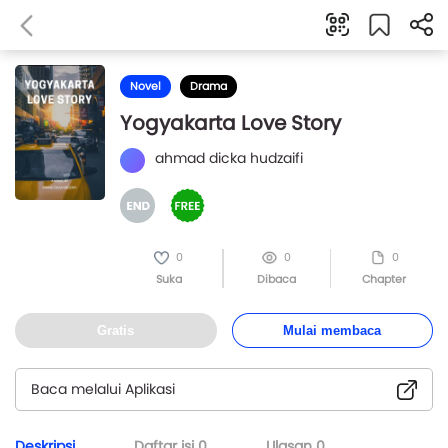
Novel
Drama
Yogyakarta Love Story
ahmad dicka hudzaifi
0
0
0
Suka
Dibaca
Chapter
Gratis
Mulai membaca
Baca melalui Aplikasi
Deskripsi
Daftar isi
0
Ulasan
0