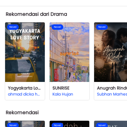
Rekomendasi dari Drama
Novel
Novel
Novel
Yogyakarta Love Story
SUNRISE
Anugrah Rind
ahmad dicka hudzaifi
Kala Hujan
Subhan Marhe
Rekomendasi
Novel
Novel
Novel