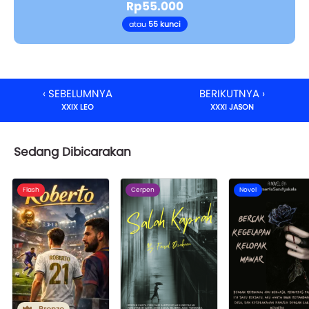
Rp55.000
atau
55 kunci
‹ SEBELUMNYA
BERIKUTNYA ›
XXIX LEO
XXXI JASON
Sedang Dibicarakan
Flash
Cerpen
Novel