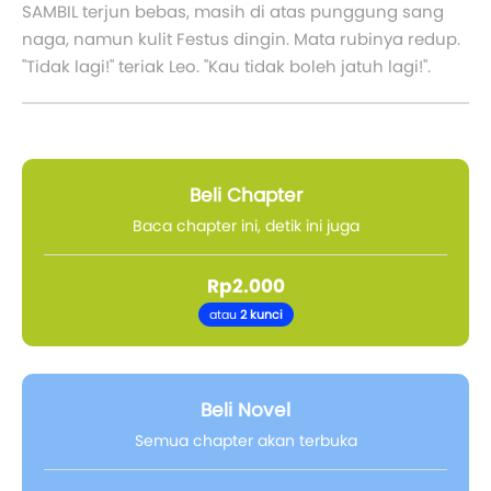
SAMBIL terjun bebas, masih di atas punggung sang
naga, namun kulit Festus dingin. Mata rubinya redup.
"Tidak lagi!" teriak Leo. "Kau tidak boleh jatuh lagi!".
Beli Chapter
Baca chapter ini, detik ini juga
Rp2.000
atau
2 kunci
Beli Novel
Semua chapter akan terbuka