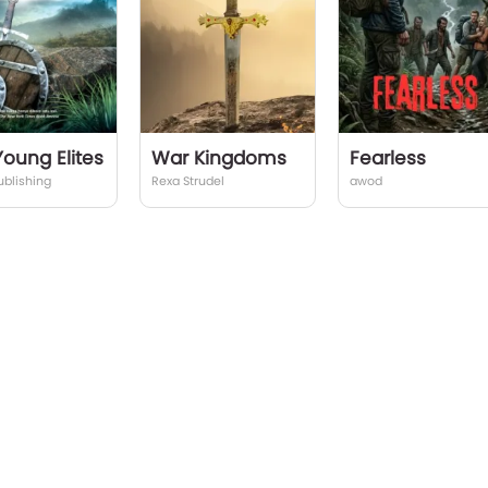
oung Elites
War Kingdoms
Fearless
ublishing
Rexa Strudel
awod