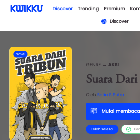
Discover
Trending
Premium
Kom
Discover
Novel
GENRE →
AKSI
Suara Dari
Oleh
Setia S Putra
Mulai membaca
Telah selesai
Gra