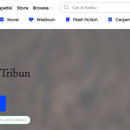
petisi
Store
Browse
Novel
Webtoon
Flash Fiction
Cerpe
 Tribun
tis untuk dibaca