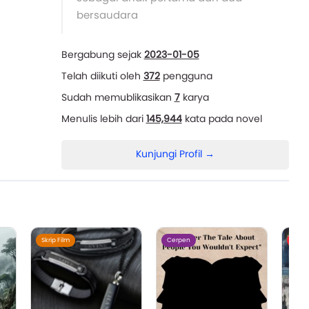
bersaudara
Bergabung sejak
2023-01-05
Telah diikuti oleh
372
pengguna
Sudah memublikasikan
7
karya
Menulis lebih dari
145,944
kata pada novel
Kunjungi Profil →
Skrip Film
Cerpen
Flash