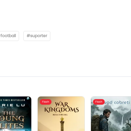
football
#suporter
Flash
Flash