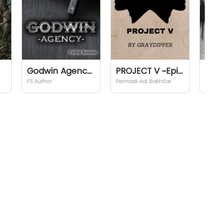
Godwin Agency (script)
PROJECT V ~Epilogue~
LUP
FS Author
Permadi Adi Bakhtiar
Edel