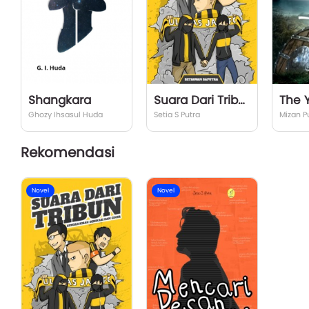
Shangkara
Suara Dari Tribun
The Y
Ghozy Ihsasul Huda
Setia S Putra
Mizan P
Rekomendasi
Novel
Novel