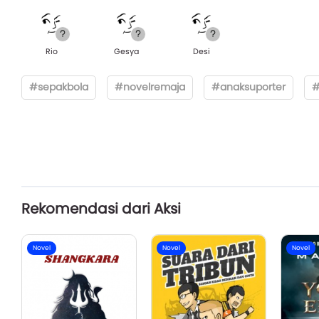
Rio
Gesya
Desi
#sepakbola
#novelremaja
#anaksuporter
#
Rekomendasi dari Aksi
Novel
Novel
Novel