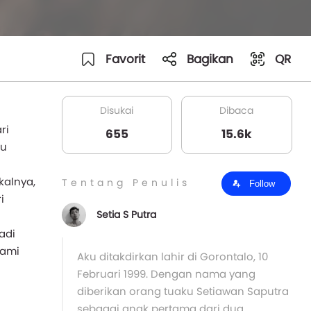
Favorit
Bagikan
QR
Disukai
Dibaca
ri
655
15.6k
lu
kalnya,
Tentang Penulis
Follow
i
Setia S Putra
adi
lami
Aku ditakdirkan lahir di Gorontalo, 10
Februari 1999. Dengan nama yang
diberikan orang tuaku Setiawan Saputra
sebagai anak pertama dari dua