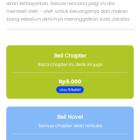
akan terbayarkan. Sesuai rencana pagi ini dia
membeli oleh - oleh untuk keluarganya dan makan
siang sebelum akhirnya meninggalkan kota Jakarta.
Beli Chapter
Baca chapter ini, detik ini juga
Rp5.000
atau
5 kunci
Beli Novel
Semua chapter akan terbuka