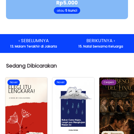
Rp5.000
atau
5 kunci
‹ SEBELUMNYA
BERIKUTNYA ›
13. Malam Terakhir di Jakarta
15. Natal bersama Keluarga
Sedang Dibicarakan
Novel
Novel
Cerpen